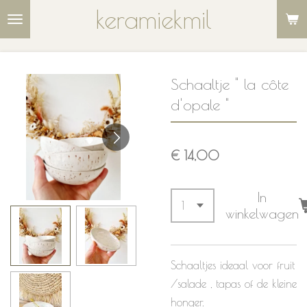
keramiekmil
Ga
direct
naar
de
Schaaltje " la côte
hoofdinhoud
d'opale "
€ 14,00
In
winkelwagen
Schaaltjes ideaal voor fruit
/salade , tapas of de kleine
honger.