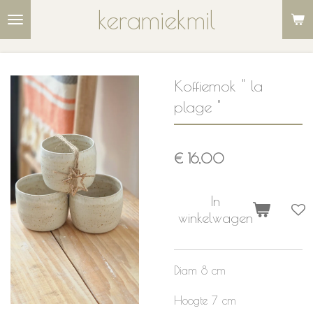
keramiekmil
Ga
direct
naar
de
Koffiemok " la
hoofdinhoud
plage "
€ 16,00
In
winkelwagen
Diam 8 cm
Hoogte 7 cm