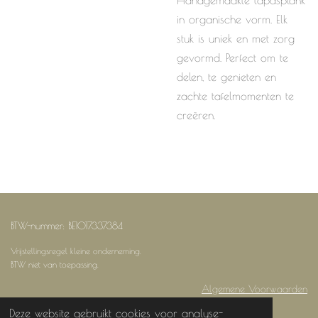
in organische vorm. Elk
stuk is uniek en met zorg
gevormd. Perfect om te
delen, te genieten en
zachte tafelmomenten te
creëren.
BTW-nummer: BE1017337384
Vrijstellingsregel kleine onderneming.
BTW niet van toepassing.
Algemene Voorwaarden
Deze website gebruikt cookies voor analyse-
Je kan me terugvinden via: