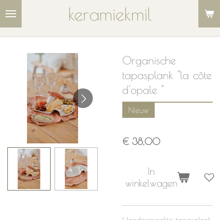
keramiekmil
Ga
direct
naar
de
Organische
hoofdinhoud
tapasplank "la côte
d'opale "
Nieuw
€ 38,00
In
winkelwagen
Handgemaakte tapasplank