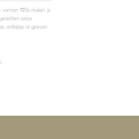
he vormen 🤍Ze maken je
 gerechten extra
jes, ontbijtjes of gewoon
m.
m