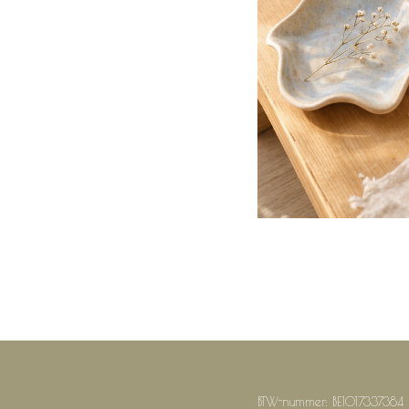
BTW-nummer: BE1017337384