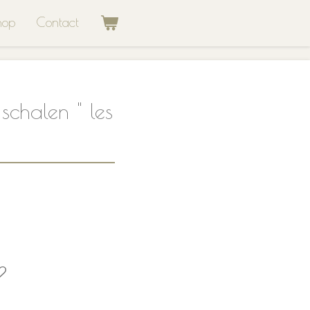
hop
Contact
schalen " les