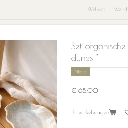
Welkom
Webs
Set organische 
dunes "
Nieuw
€ 68,00
In winkelwagen